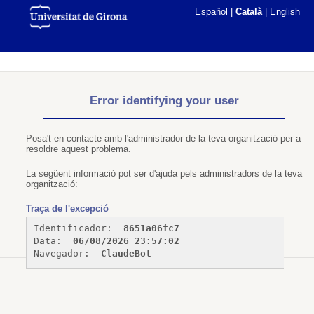
Español
|
Català
|
English
Error identifying your user
Posa't en contacte amb l'administrador de la teva organització per a
resoldre aquest problema.
La següent informació pot ser d'ajuda pels administradors de la teva
organització:
Traça de l'excepció
Identificador: 
8651a06fc7
Data: 
06/08/2026 23:57:02
Navegador: 
ClaudeBot