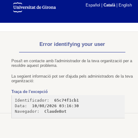
Español
|
Català
|
English
Error identifying your user
Posa't en contacte amb l'administrador de la teva organització per a
resoldre aquest problema.
La següent informació pot ser d'ajuda pels administradors de la teva
organització:
Traça de l'excepció
Identificador: 
65c74f1cb1
Data: 
10/08/2026 03:16:30
Navegador: 
ClaudeBot