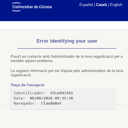
Español
|
Català
|
English
Error identifying your user
Posa't en contacte amb l'administrador de la teva organització per a
resoldre aquest problema.
La següent informació pot ser d'ajuda pels administradors de la teva
organització:
Traça de l'excepció
Identificador: 
57ce943391
Data: 
08/08/2026 09:35:36
Navegador: 
ClaudeBot