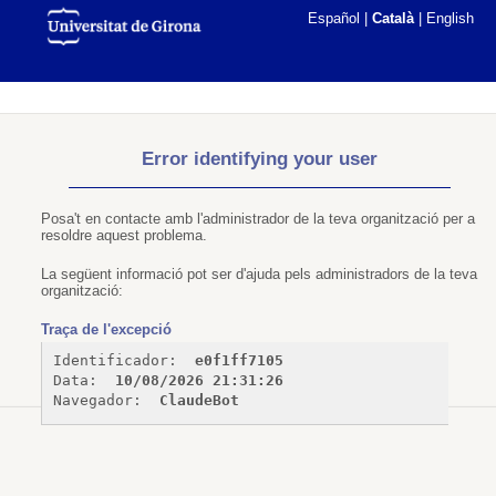
Español
|
Català
|
English
Error identifying your user
Posa't en contacte amb l'administrador de la teva organització per a
resoldre aquest problema.
La següent informació pot ser d'ajuda pels administradors de la teva
organització:
Traça de l'excepció
Identificador: 
e0f1ff7105
Data: 
10/08/2026 21:31:26
Navegador: 
ClaudeBot