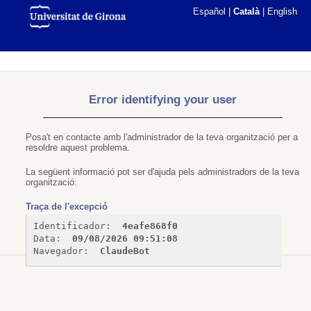
Español
|
Català
|
English
Error identifying your user
Posa't en contacte amb l'administrador de la teva organització per a
resoldre aquest problema.
La següent informació pot ser d'ajuda pels administradors de la teva
organització:
Traça de l'excepció
Identificador: 
4eafe868f0
Data: 
09/08/2026 09:51:08
Navegador: 
ClaudeBot