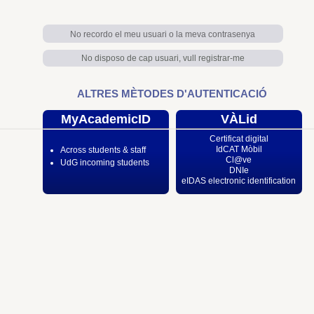
No recordo el meu usuari o la meva contrasenya
No disposo de cap usuari, vull registrar-me
ALTRES MÈTODES D'AUTENTICACIÓ
MyAcademicID
VÀLid
Certificat digital
IdCAT Mòbil
Across students & staff
Cl@ve
UdG incoming students
DNIe
eIDAS electronic identification