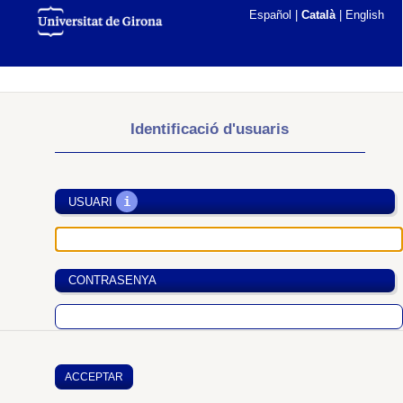
Español
|
Català
|
English
Identificació d'usuaris
i
USUARI
CONTRASENYA