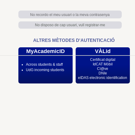
No recordo el meu usuari o la meva contrasenya
No disposo de cap usuari, vull registrar-me
ALTRES MÈTODES D'AUTENTICACIÓ
MyAcademicID
VÀLid
Certificat digital
IdCAT Mòbil
Across students & staff
Cl@ve
UdG incoming students
DNIe
eIDAS electronic identification