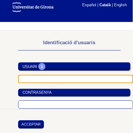
Español
|
Català
|
English
Identificació d'usuaris
i
USUARI
CONTRASENYA