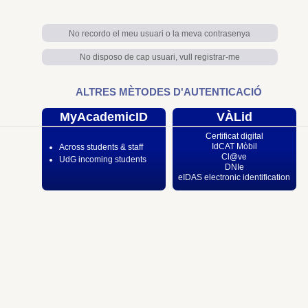
No recordo el meu usuari o la meva contrasenya
No disposo de cap usuari, vull registrar-me
ALTRES MÈTODES D'AUTENTICACIÓ
MyAcademicID
VÀLid
Certificat digital
IdCAT Mòbil
Across students & staff
Cl@ve
UdG incoming students
DNIe
eIDAS electronic identification