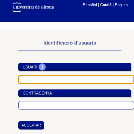
Español
|
Català
|
English
Identificació d'usuaris
i
USUARI
CONTRASENYA