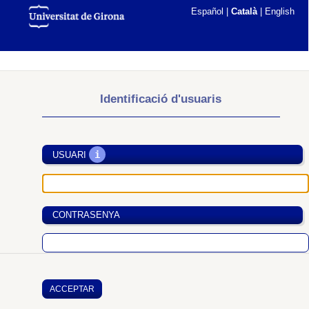
Español
|
Català
|
English
Identificació d'usuaris
i
USUARI
CONTRASENYA