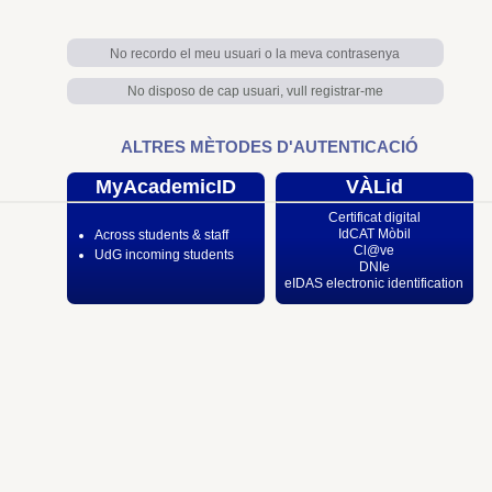
No recordo el meu usuari o la meva contrasenya
No disposo de cap usuari, vull registrar-me
ALTRES MÈTODES D'AUTENTICACIÓ
MyAcademicID
VÀLid
Certificat digital
IdCAT Mòbil
Across students & staff
Cl@ve
UdG incoming students
DNIe
eIDAS electronic identification