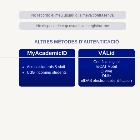
No recordo el meu usuari o la meva contrasenya
No disposo de cap usuari, vull registrar-me
ALTRES MÈTODES D'AUTENTICACIÓ
MyAcademicID
VÀLid
Certificat digital
IdCAT Mòbil
Across students & staff
Cl@ve
UdG incoming students
DNIe
eIDAS electronic identification