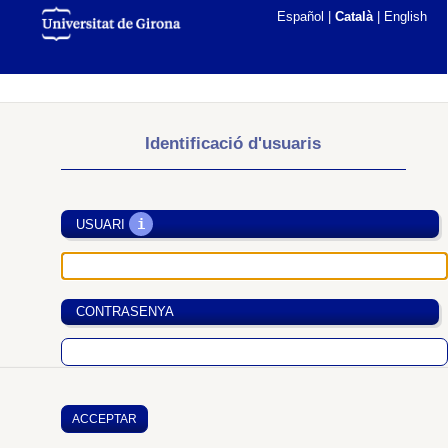
Español
|
Català
|
English
Identificació d'usuaris
i
USUARI
CONTRASENYA