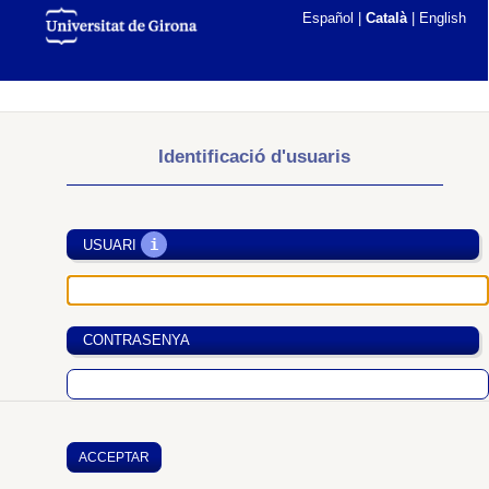
Español
|
Català
|
English
Identificació d'usuaris
i
USUARI
CONTRASENYA