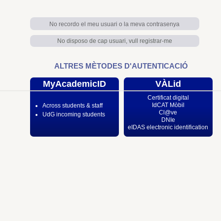
No recordo el meu usuari o la meva contrasenya
No disposo de cap usuari, vull registrar-me
ALTRES MÈTODES D'AUTENTICACIÓ
MyAcademicID
VÀLid
Certificat digital
IdCAT Mòbil
Across students & staff
Cl@ve
UdG incoming students
DNIe
eIDAS electronic identification