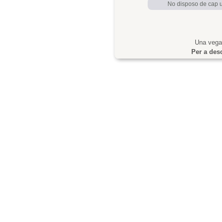
No disposo de cap us
Una vegad
Per a desc