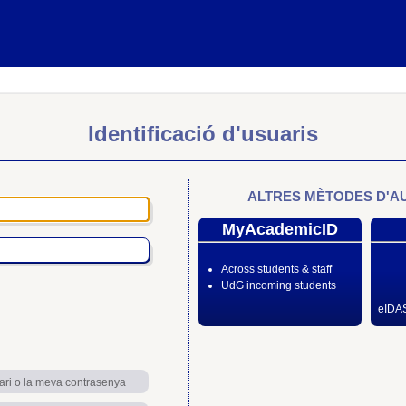
Identificació d'usuaris
ALTRES MÈTODES D'A
MyAcademicID
Across students & staff
UdG incoming students
eIDAS
ari o la meva contrasenya