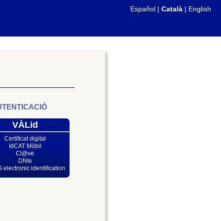
Español
|
Català
|
English
UTENTICACIÓ
VÀLid
Certificat digital
IdCAT Mòbil
Cl@ve
DNIe
 electronic identification