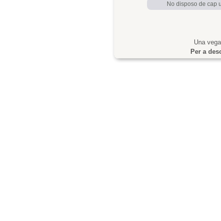
No disposo de cap us
Una vegad
Per a desc