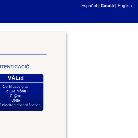
Español
|
Català
|
English
UTENTICACIÓ
VÀLid
Certificat digital
IdCAT Mòbil
Cl@ve
DNIe
 electronic identification