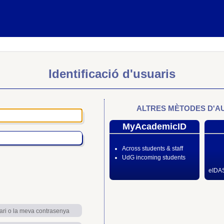
Identificació d'usuaris
ALTRES MÈTODES D'A
MyAcademicID
Across students & staff
UdG incoming students
eIDAS
ari o la meva contrasenya