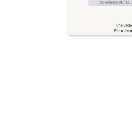
No disposo de cap us
Una vegad
Per a desc