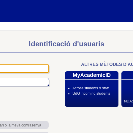
Identificació d'usuaris
ALTRES MÈTODES D'A
MyAcademicID
Across students & staff
UdG incoming students
eIDAS
ari o la meva contrasenya