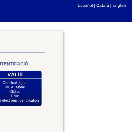
Español
|
Català
|
English
UTENTICACIÓ
VÀLid
Certificat digital
IdCAT Mòbil
Cl@ve
DNIe
 electronic identification