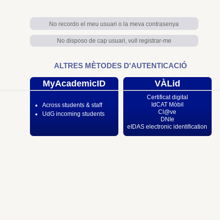
No recordo el meu usuari o la meva contrasenya
No disposo de cap usuari, vull registrar-me
ALTRES MÈTODES D'AUTENTICACIÓ
MyAcademicID
VÀLid
Certificat digital
IdCAT Mòbil
Across students & staff
Cl@ve
UdG incoming students
DNIe
eIDAS electronic identification