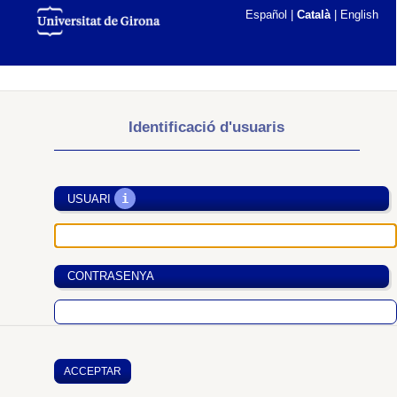
Español
|
Català
|
English
Identificació d'usuaris
i
USUARI
CONTRASENYA