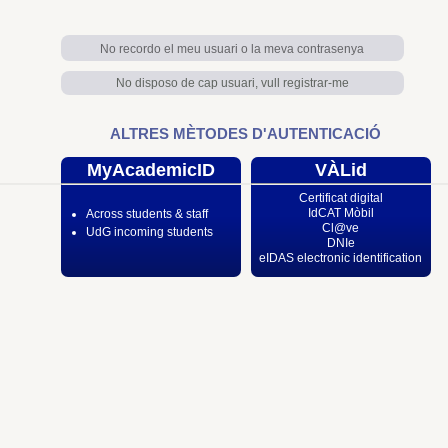
No recordo el meu usuari o la meva contrasenya
No disposo de cap usuari, vull registrar-me
ALTRES MÈTODES D'AUTENTICACIÓ
MyAcademicID
VÀLid
Certificat digital
IdCAT Mòbil
Across students & staff
Cl@ve
UdG incoming students
DNIe
eIDAS electronic identification