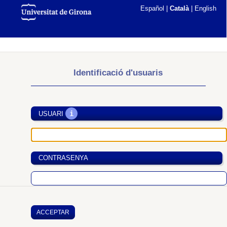
Español
|
Català
|
English
Identificació d'usuaris
i
USUARI
CONTRASENYA