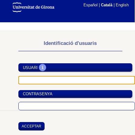
Español
|
Català
|
English
Identificació d'usuaris
i
USUARI
CONTRASENYA