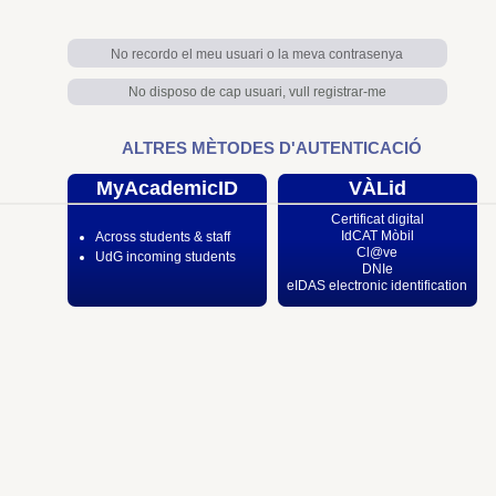
No recordo el meu usuari o la meva contrasenya
No disposo de cap usuari, vull registrar-me
ALTRES MÈTODES D'AUTENTICACIÓ
MyAcademicID
VÀLid
Certificat digital
IdCAT Mòbil
Across students & staff
Cl@ve
UdG incoming students
DNIe
eIDAS electronic identification