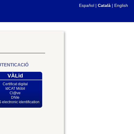
Español
|
Català
|
English
UTENTICACIÓ
VÀLid
Certificat digital
IdCAT Mòbil
Cl@ve
DNIe
 electronic identification