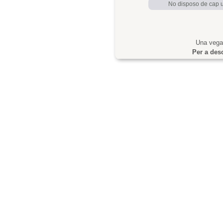
No disposo de cap us
Una vegad
Per a desc