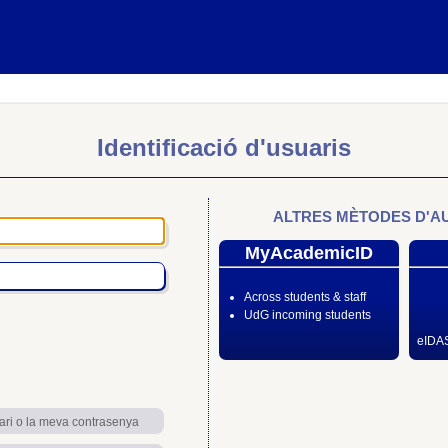
Identificació d'usuaris
ALTRES MÈTODES D'A
MyAcademicID
Across students & staff
UdG incoming students
eIDAS
ari o la meva contrasenya