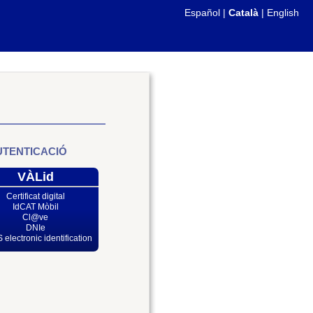
Español
|
Català
|
English
UTENTICACIÓ
VÀLid
Certificat digital
IdCAT Mòbil
Cl@ve
DNIe
 electronic identification