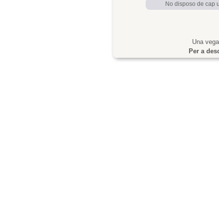
No disposo de cap us
Una vegad
Per a desc