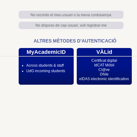
No recordo el meu usuari o la meva contrasenya
No disposo de cap usuari, vull registrar-me
ALTRES MÈTODES D'AUTENTICACIÓ
MyAcademicID
VÀLid
Certificat digital
IdCAT Mòbil
Across students & staff
Cl@ve
UdG incoming students
DNIe
eIDAS electronic identification