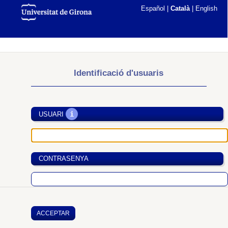
Español
|
Català
|
English
Identificació d'usuaris
i
USUARI
CONTRASENYA